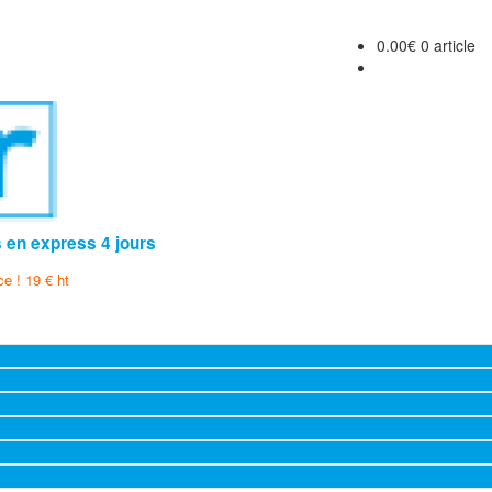
0.00
€
0 article
s en express 4 jours
ce ! 19 € ht