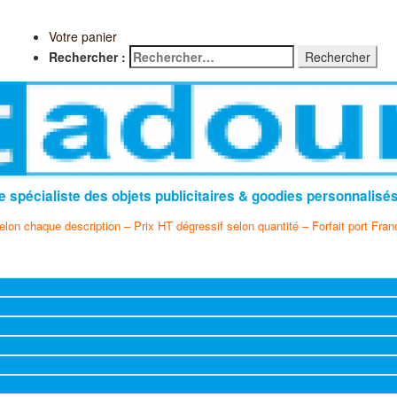
Votre panier
Rechercher :
e spécialiste des objets publicitaires & goodies personnalisé
selon chaque description – Prix HT dégressif selon quantité – Forfait port Fran