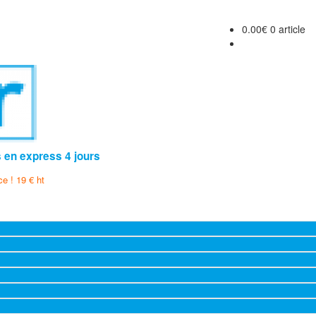
0.00
€
0 article
s en express 4 jours
ce ! 19 € ht