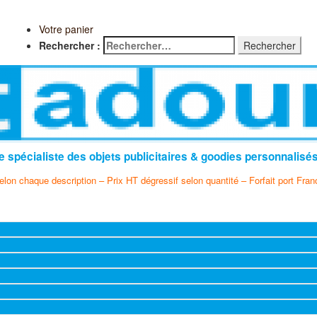
Votre panier
Rechercher :
e spécialiste des objets publicitaires & goodies personnalisé
selon chaque description – Prix HT dégressif selon quantité – Forfait port Fran