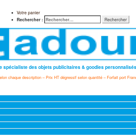
Votre panier
Rechercher :
e spécialiste des objets publicitaires & goodies personnalisé
selon chaque description – Prix HT dégressif selon quantité – Forfait port Fran