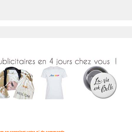
om
en rappelant votre n° de commande.