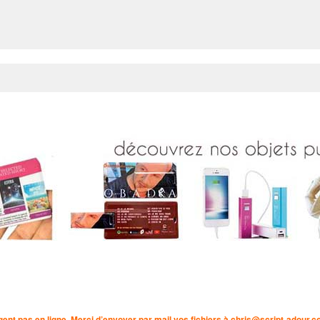
ent pas en ligne. Merci d’envoyer par mail vos fichiers à
chris@script-adour.c