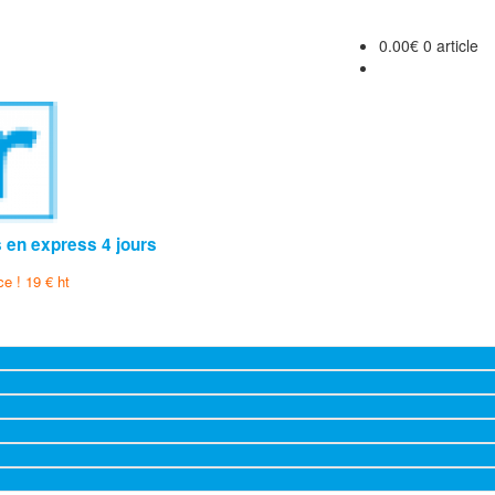
0.00
€
0 article
s en express 4 jours
ce ! 19 € ht