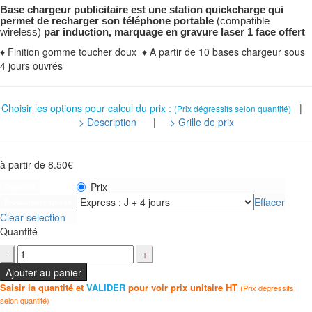
Base chargeur publicitaire est une station quickcharge qui
permet de recharger son téléphone portable
(compatible
wireless)
par induction, marquage en gravure laser 1 face offert
♦ Finition gomme toucher doux ♦ A partir de 10 bases chargeur sous
4 jours ouvrés
Choisir les options pour calcul du prix :
|
(Prix dégressifs selon quantité)
> Description
|
> Grille de prix
à partir de
8.50
€
Prix
Capacité
Effacer
Production express
Clear selection
Quantité
Ajouter au panier
Saisir la quantité et
VALIDER
pour voir prix unitaire HT
(Prix dégressifs
selon quantité)