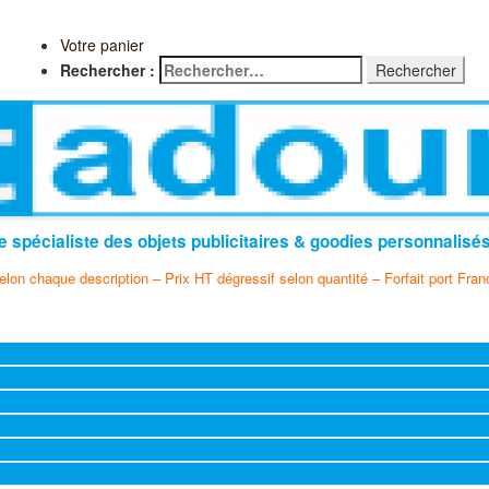
Votre panier
Rechercher :
e spécialiste des objets publicitaires & goodies personnalisé
selon chaque description – Prix HT dégressif selon quantité – Forfait port Fran