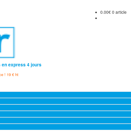
0.00
€
0 article
s en express 4 jours
ce ! 19 € ht