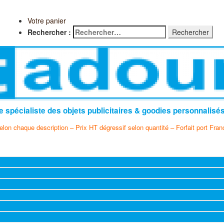
Votre panier
Rechercher :
e spécialiste des objets publicitaires & goodies personnalisé
selon chaque description – Prix HT dégressif selon quantité – Forfait port Fran