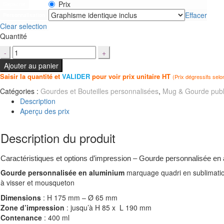
Prix
Capacité
Effacer
Personnalisation
Clear selection
Quantité
Ajouter au panier
Saisir la quantité et
VALIDER
pour voir prix unitaire HT
(Prix dégressifs selo
Catégories :
Gourdes et Bouteilles personnalisées
,
Mug & Gourde publi
Description
Aperçu des prix
Description du produit
Caractéristiques et options d’impression – Gourde personnalisée en
Gourde personnalisée en aluminium
marquage quadri en sublimatio
à visser et mousqueton
Dimensions
: H 175 mm – Ø 65 mm
Zone d’impression
: jusqu’à H 85 x L 190 mm
Contenance
: 400 ml