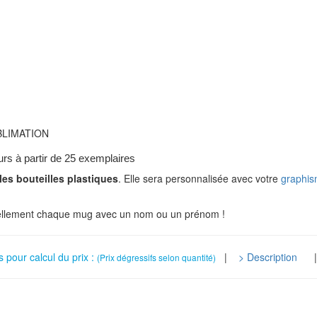
BLIMATION
urs à partir de 25 exemplaires
 les bouteilles plastiques
. Elle sera personnalisée avec votre
graphis
duellement chaque mug avec un nom ou un prénom !
s pour calcul du prix :
|
> Description
(Prix dégressifs selon quantité)