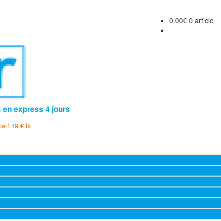
0.00
€
0 article
s en express 4 jours
ce ! 19 € ht