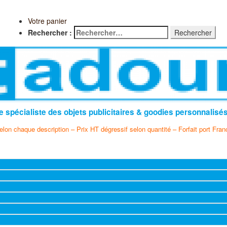
Votre panier
Rechercher :
e spécialiste des objets publicitaires & goodies personnalisé
selon chaque description – Prix HT dégressif selon quantité – Forfait port Fran