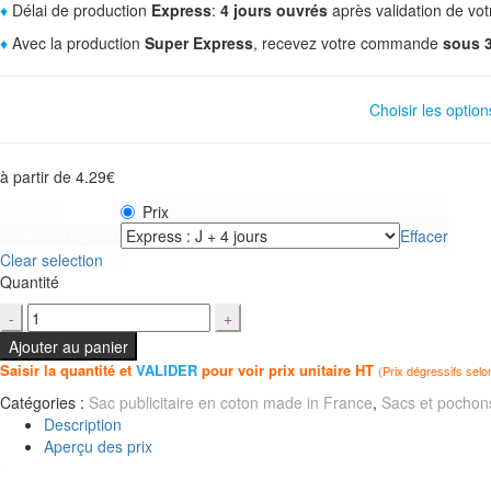
♦
Délai de production
Express
:
4 jours ouvrés
après validation de v
♦
Avec la production
Super Express
, recevez votre commande
sous 3
Choisir les option
à partir de
4.29
€
Prix
Capacité
Effacer
Production express
Clear selection
Quantité
Ajouter au panier
Saisir la quantité et
VALIDER
pour voir prix unitaire HT
(Prix dégressifs selo
Catégories :
Sac publicitaire en coton made in France
,
Sacs et pochons
Description
Aperçu des prix