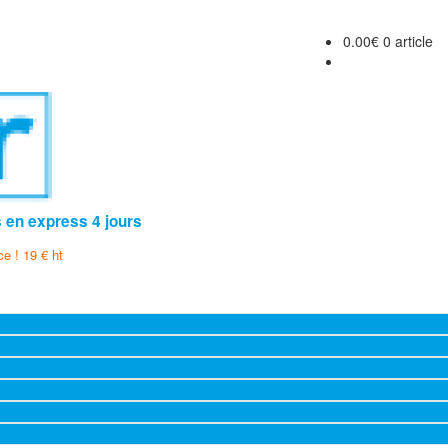
0.00
€
0 article
s en express 4 jours
ce ! 19 € ht