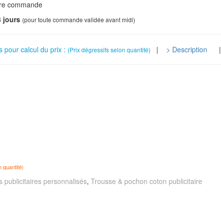
otre commande
 jours
(pour toute commande validée avant midi)
s pour calcul du prix :
|
> Description
(Prix dégressifs selon quantité)
n quantité)
 publicitaires personnalisés
,
Trousse & pochon coton publicitaire