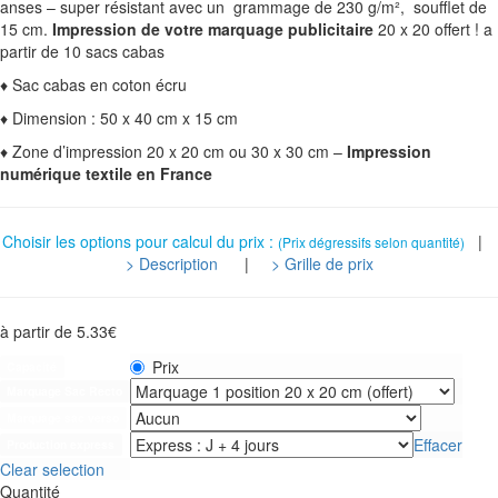
anses – super résistant avec un grammage de 230 g/m², soufflet de
15 cm.
Impression de votre marquage publicitaire
20 x 20 offert ! a
partir de 10 sacs cabas
♦ Sac cabas en coton écru
♦ Dimension : 50 x 40 cm x 15 cm
♦ Zone d’impression 20 x 20 cm ou 30 x 30 cm –
Impression
numérique textile en France
Choisir les options pour calcul du prix :
|
(Prix dégressifs selon quantité)
> Description
|
> Grille de prix
à partir de
5.33
€
Prix
Capacité
Marquage Sac Recto
Marquage sac verso
Effacer
Production express
Clear selection
Quantité