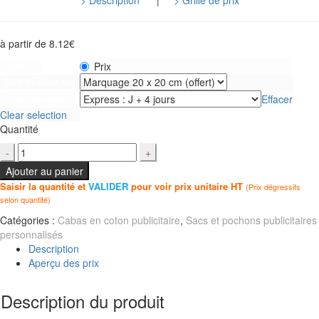
> Description
|
> Grille de prix
à partir de
8.12
€
Prix
Capacité
Taille Marquage sac
Effacer
Production express
Clear selection
Quantité
Ajouter au panier
Saisir la quantité et
VALIDER
pour voir prix unitaire HT
(Prix dégressifs
selon quantité)
Catégories :
Cabas en coton publicitaire
,
Sacs et pochons publicitaires
personnalisés
Description
Aperçu des prix
Description du produit