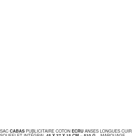
SAC
CABAS
PUBLICITAIRE COTON
ECRU
ANSES LONGUES CUIR
SOUFFLET INTÉGRAL
45 X 37 X 15 CM – 510 G
– MARQUAGE