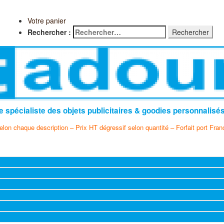
Votre panier
Rechercher :
e spécialiste des objets publicitaires & goodies personnalisé
selon chaque description – Prix HT dégressif selon quantité – Forfait port Fran