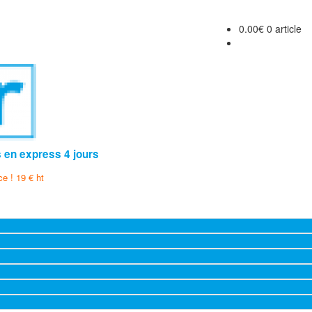
0.00
€
0 article
s en express 4 jours
ce ! 19 € ht