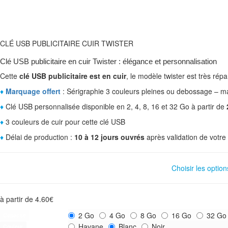
CLÉ USB PUBLICITAIRE CUIR TWISTER
Clé USB publicitaire en cuir Twister : élégance et personnalisation
Cette
clé USB publicitaire est en cuir
, le modèle twister est très rép
♦
Marquage offert
: Sérigraphie 3 couleurs pleines ou debossage – m
♦
Clé USB personnalisée disponible en 2, 4, 8, 16 et 32 Go à partir de
♦
3 couleurs de cuir pour cette clé USB
♦
Délai de production :
10 à 12 jours ouvrés
après validation de vot
Choisir les option
à partir de
4.60
€
2 Go
4 Go
8 Go
16 Go
32 Go
Capacité
Havane
Blanc
Noir
Couleur