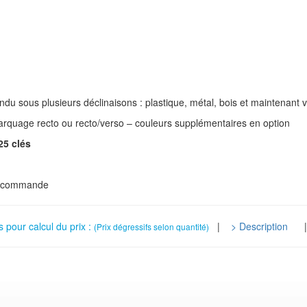
andu sous plusieurs déclinaisons : plastique, métal, bois et maintenant vo
arquage recto ou recto/verso – couleurs supplémentaires en option
25 clés
re commande
s pour calcul du prix :
|
> Description
(Prix dégressifs selon quantité)