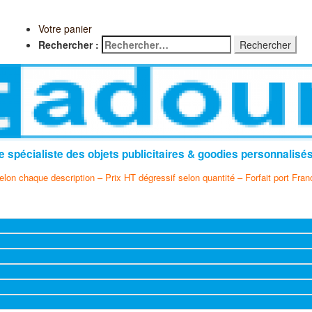
Votre panier
Rechercher :
e spécialiste des objets publicitaires & goodies personnalisé
selon chaque description – Prix HT dégressif selon quantité – Forfait port Fran