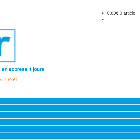
0.00
€
0 article
s en express 4 jours
ce ! 19 € ht