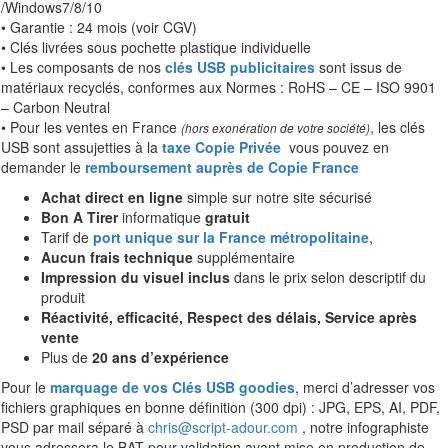
/Windows7/8/10
• Garantie : 24 mois (voir CGV)
• Clés livrées sous pochette plastique individuelle
• Les composants de nos
clés USB publicitaires
sont issus de
matériaux recyclés, conformes aux Normes : RoHS – CE – ISO 9901
– Carbon Neutral
• Pour les ventes en France
, les clés
(hors exonération de votre société)
USB sont assujetties à la
taxe Copie Privée
vous pouvez en
demander le
remboursement auprès de Copie France
Achat direct en ligne
simple sur notre site sécurisé
Bon A Tirer
informatique
gratuit
Tarif de
port unique sur la France métropolitaine
,
Aucun frais technique
supplémentaire
Impression du visuel inclus
dans le prix selon descriptif du
produit
Réactivité, efficacité, Respect des délais, Service après
vente
Plus de
20 ans d’expérience
Pour le
marquage de vos Clés USB goodies
, merci d’adresser vos
fichiers graphiques en bonne définition (300 dpi) : JPG, EPS, AI, PDF,
PSD par mail séparé à
chris@script-adour.com
, notre infographiste
vous adressera le BAT pour validation avant mise en production de