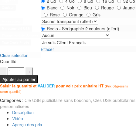
2 Go
4 Go
8 Go
16 Go
32 Go
Capacité
Blanc
Noir
Bleu
Rouge
Jaune
Couleur
Rose
Orange
Gris
Accessoires
Recto - Sérigraphie 2 couleurs (offert)
Marquage clé USB
Chargement de données
Taxe Copie Privée
Effacer
Clear selection
Quantité
Ajouter au panier
Saisir la quantité et
VALIDER
pour voir prix unitaire HT
(Prix dégressifs
selon quantité)
Catégories :
Clé USB publicitaire sans bouchon
,
Clés USB publicitaires
personnalisées
Description
Vidéo
Aperçu des prix