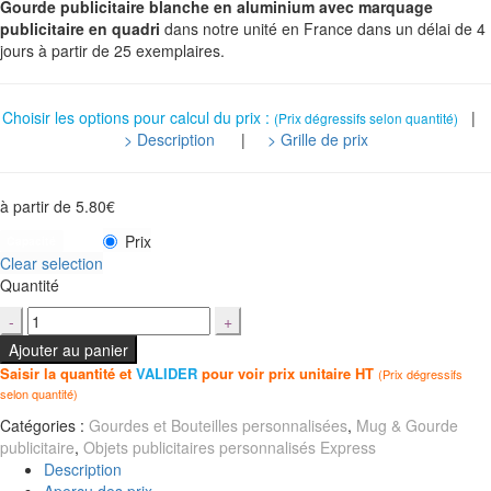
Gourde publicitaire blanche en aluminium avec marquage
publicitaire en quadri
dans notre unité en France dans un délai de 4
jours à partir de 25 exemplaires.
Choisir les options pour calcul du prix :
|
(Prix dégressifs selon quantité)
> Description
|
> Grille de prix
à partir de
5.80
€
Prix
Capacité
Clear selection
Quantité
Ajouter au panier
Saisir la quantité et
VALIDER
pour voir prix unitaire HT
(Prix dégressifs
selon quantité)
Catégories :
Gourdes et Bouteilles personnalisées
,
Mug & Gourde
publicitaire
,
Objets publicitaires personnalisés Express
Description